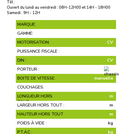
Tél :
Ouvert du lundi au vendredi : 08H-12H00 et 14H - 18H00
Samedi : 9H - 12H
MARQUE:
GAMME:
MOTORISATION:
CV
PUISSANCE FISCALE :
DIN :
CV
PORTEUR :
BOITE DE VITESSE:
manuelle
COUCHAGES:
LONGUEUR HORS
m
TOUT :
LARGEUR HORS TOUT :
m
HAUTEUR HORS TOUT
m
:
POIDS À VIDE :
kg
P.T.A.C :
kg